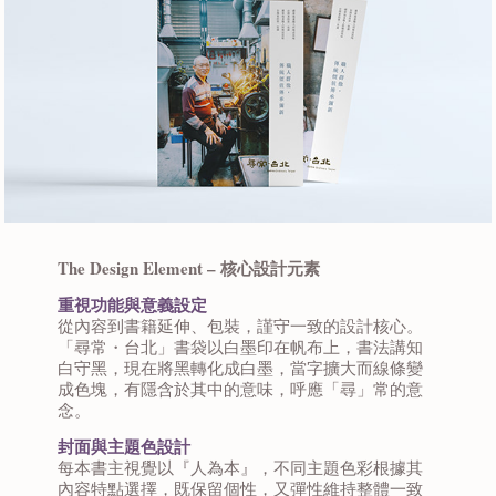
The Design Element – 核心設計元素
重視功能與意義設定
從內容到書籍延伸、包裝，謹守一致的設計核心。
「尋常・台北」書袋以白墨印在帆布上，書法講知
白守黑，現在將黑轉化成白墨，當字擴大而線條變
成色塊，有隱含於其中的意味，呼應「尋」常的意
念。
封面與主題色設計
每本書主視覺以『人為本』，不同主題色彩根據其
內容特點選擇，既保留個性，又彈性維持整體一致