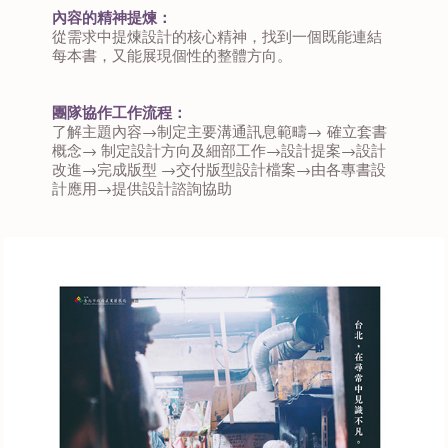
內容的精神提煉：
從需求中提煉設計的核心精神，找到一個既能連結
每本書，又能展現個性的整體方向。
團隊協作工作流程：
了解主題內容→制定主要溝通訊息範疇→ 確立套書
概念→ 制定設計方向及細部工作→設計提案→設計
改進→完成版型 →交付版型設計檔案→由各專書設
計應⽤→提供設計諮詢協助