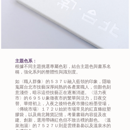
主題色系：
根據不同主題挑選專屬色彩，結合主題色與書系名
稱，強化系列的整體性與識別度。
如〈職人群像〉的５３７Ｕ融入藍領的印象，隱喻
蒐羅台北市技藝深厚純熟的各產業職人，但顏色刻
意淺些，暗示這些技藝正在逐漸消逝。〈活力夜
市〉的６９５Ｕ象徵夜市的繁華與活力，日夜交
替、華燈初上，入夜之後特色夜市攤位粉墨登場，
〈傳統市場〉１７２Ｕ始於市場常見的紅直條紋塑
膠袋，以及南北雜貨記憶，考量書籍內容提及改
建、創新，選用帶磚紅色但不致古樸的顏色。〈溫
泉泡湯〉的７５２７Ｕ則是雲煙裊裊以及溫泉水的